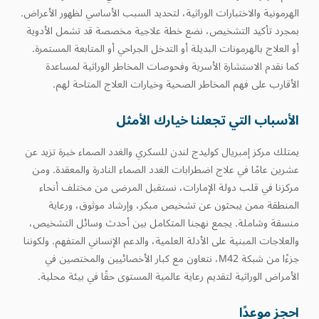
الهرمونية والاختبارات الوراثية، لتحديد السبب الأساسي لظهور الأعراض.
بمجرد تأكيد التشخيص، نضع خطة علاجية مخصصة قد تشمل الأدوية
أو العلاج بالهرمونات البديلة أو التدخل الجراحي أو المتابعة المستمرة.
كما نقدم الاستشارة الأسرية وفحوصات المخاطر الوراثية لمساعدة
الأقارب على فهم المخاطر الصحية وخيارات العلاج المتاحة لهم.
الأسباب التي تجعلنا خيارك الأمثل
يمتلك مركز إمبريال كوليدج لندن للسكري والغدد الصماء خبرة تزيد عن
عشرين عامًا في علاج اضطرابات الغدد الصماء النادرة والمعقدة. ومن
مركزنا في قلب دولة الإمارات، نستقبل المرضى من مختلف أنحاء
المنطقة ممن يبحثون عن تشخيص مبكر، وإرشاد موثوق، ورعاية
منسقة وشاملة. يجمع نهجنا المتكامل بين أحدث وسائل التشخيص،
والعلاجات المبنية على الأدلة العلمية، والدعم الإنساني المتفهم. ولكوننا
جزءًا من شبكة M42، نتعاون مع كبار الأخصائيين والمختصين في
الأمراض الوراثية لتقديم رعاية عالمية المستوى حقًا في بيئة محلية.
احجز موعدًا