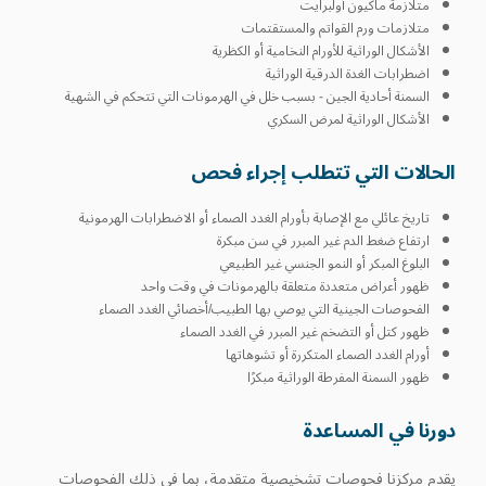
متلازمة ماكيون أولبرايت
متلازمات ورم القواتم والمستقتمات
الأشكال الوراثية للأورام النخامية أو الكظرية
اضطرابات الغدة الدرقية الوراثية
السمنة أحادية الجين - بسبب خلل في الهرمونات التي تتحكم في الشهية
الأشكال الوراثية لمرض السكري
الحالات التي تتطلب إجراء فحص
تاريخ عائلي مع الإصابة بأورام الغدد الصماء أو الاضطرابات الهرمونية
ارتفاع ضغط الدم غير المبرر في سن مبكرة
البلوغ المبكر أو النمو الجنسي غير الطبيعي
ظهور أعراض متعددة متعلقة بالهرمونات في وقت واحد
الفحوصات الجينية التي يوصي بها الطبيب/أخصائي الغدد الصماء
ظهور كتل أو التضخم غير المبرر في الغدد الصماء
أورام الغدد الصماء المتكررة أو تشوهاتها
ظهور السمنة المفرطة الوراثية مبكرًا
دورنا في المساعدة
يقدم مركزنا فحوصات تشخيصية متقدمة، بما في ذلك الفحوصات