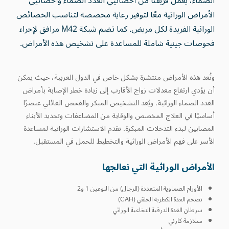
الصماء، يعمل فريقنا من أخصائيي الغدد الصماء وأخصائيي
الأمراض الوراثية معًا لتوفير رعاية مخصصة لتناسب الخصائص
الوراثية الفريدة لكل مريض. كما تضم شبكة M42 مرافق لإجراء
فحوصات جينية شاملة للمساعدة على تشخيص هذه الأمراض.
وتُعد هذه الأمراض منتشرة بشكل خاص في الدول العربية، حيث يمكن
أن يؤدي ارتفاع معدلات زواج الأقارب إلى زيادة خطر الإصابة بأمراض
الغدد الصماء الوراثية. ويُعد التشخيص المبكر والفحص العائلي عنصرًا
أساسيًا في العلاج المخصص والوقاية من المضاعفات وتحديد الأبناء
المصابين لبدء التدخلات المبكرة. تقدم الاستشارات الوراثية لمساعدة
الأسر على فهم الأمراض الوراثية والتخطيط للحمل في المستقبل.
الأمراض الوراثية التي نعالجها
الأورام الصماوية المتعددة (للرجال) من النوعين 1 و2
تضخم الغدة الكظرية الخلقي (CAH)
سرطان الغدة الدرقية النخاعية الوراثي
متلازمة كارني