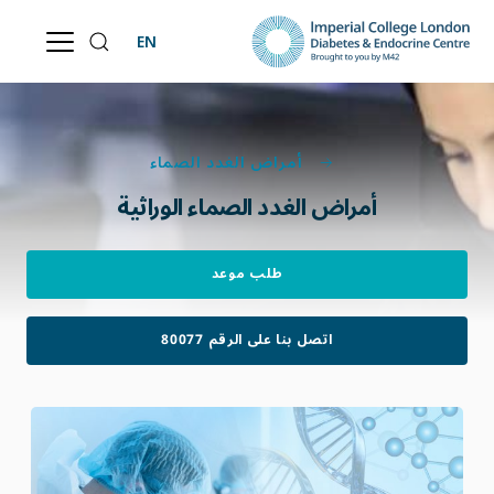
EN
أمراض الغدد الصماء
أمراض الغدد الصماء الوراثية
طلب موعد
80077 اتصل بنا على الرقم