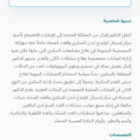
سيرة شخصية
انتقل الدكتور إقبال من المملكة المتحدة إلى الإمارات للانضمام لأسرة
مركز إمبريال كوليدج لندن للسكري والغدد الصماء حاملاً معه مهاراته
التخصصية المتنوعة في علاج مضاعفات السكري التي حازها خلال فترة
إدارته لعيادات متخصصة بعلاج مشكلات الكلى والقدم. يشتهر الدكتور
إقبال بفضل عمله في تصميم وتطوير البروتوكولات لعدد من الحالات
المتعلقة بالسكري- بدءاً سياسة استخدام المضادات الحيوية لعلاج
مرض القدم السكرية، وصولاً إلى تطبيق مسار لإدارة السكري من النوع
الثاني في العيادات المحلية الموجودة في البيئات الفقيرة. يقدم الدكتور
لمرضاه في مركز إمبريال كوليدج لندن للسكري والغدد الصماء خبرات
مكثفة في إدارة جميع جوانب مشكلات الغدد الصمّ لدى البالغين
والمراهقين، بما فيها اضطرابات الغدد الصمّاء والغدة الكظرية والنخامية،
والنمو والتطور، وأورام الخلايا العصبية الصماء.
التخصصات