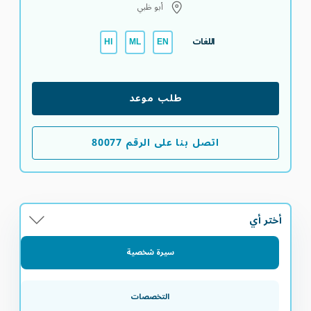
أبو ظبي
اللغات
HI
ML
EN
طلب موعد
اتصل بنا على الرقم 80077
أختر أي
سيرة شخصية
التخصصات