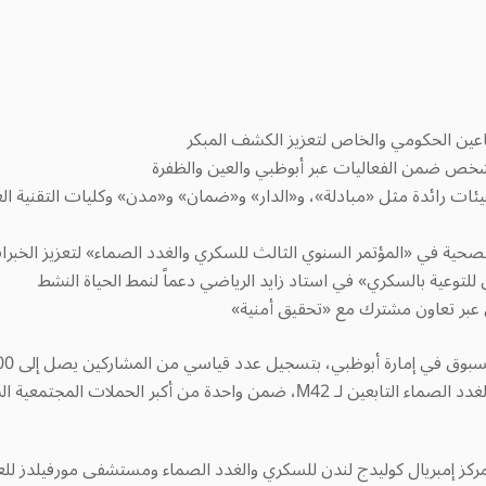
رائدة مثل «مبادلة»، و«الدار» و«ضمان» و«مدن» وكليات التقنية العل
د الصماء التابعين لـ
M42، ضمن واحدة من أكبر الحملات المجتمعية 
ركز إمبريال كوليدج لندن للسكري والغدد الصماء ومستشفى مورفيلدز لل