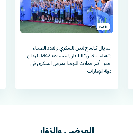
الاخبار
إمبريال كوليدج لندن للسكري والغدد الصماء
و"هيلث بلاس" التابعان لمجموعة M42 يقودان
إحدى أكبر حملات التوعية بمرض السكري في
دولة الإمارات
المرضى
والزوّار