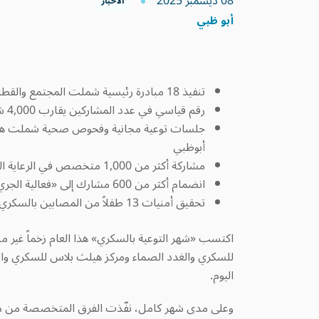
08 ديسمبر 2025
الاخبار
أبو ظبي
تنفيذ 18 مبادرة رئيسية شملت المجتمع والقطاعين الحكومي والخاص لتعزيز الكشف المبكر
رقم قياسي في عدد المشاركين يقارب 4,000 شخص ضمن الفعاليات عبر أبوظبي والعين والظفرة
جلسات توعية مجانية وفحوص صحية شملت هيئات 
أبوظبي
مشاركة أكثر من 1,000 متخصص في الرعاية الصحية في «المؤتمر السنوي الثالث للسكري والغدد الصماء» لتعزيز الخبرات السريرية في المنطقة
انضمام أكثر من 600 مشارك إلى «فعالية الجري للتوعية بالسكري» في استاد زايد الرياضي دعماً لنمط الحياة النشط
تحقيق أمنيات 13 طفلاً من المصابين بالسكري عبر تعاون مشترك مع «تحقيق أمنية»
للسكري والغدد الصماء ومركز هيلث بلاس للسكري والغد
اليوم
.
وعلى مدى شهر كامل، نفّذت الفرق المتخصصة من
م