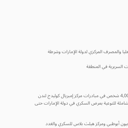
يا والمصرف المركزي لدولة الإمارات وشرطة
اكتسب «شهر التوعية بالسكري» هذا العام زخماً غير مسبوق في إمارة أبوظبي، بتسجيل عدد قياسي من المشاركين يصل إلى 4,000 شخص في مبادرات مركز إمبريال كوليدج لندن
الشاملة للتوعية بمرض السكري في دولة الإمارات حتى
عيون أبوظبي ومركز هيلث بلاس للسكري والغدد