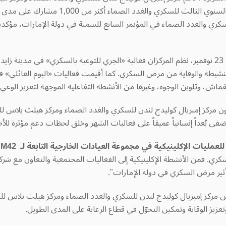
الطبية الإقليمية خلال الشهر، حيث استقطب المؤ
لسكري والغدد الصماء في المؤتمر السابع للسمنة في دولة الإمارات، مؤك
ن
فعالية «الجري للتوعية بالسكري» في مدينة زايد
60 فرد لدعم نمط الحياة النشيطة والوقاية من مرض السكري. كما أقيمت فعاليات «اليوم 
اش، وتلوين الوجوه، وغيرها من الأنشطة التفاعلية الموجهة لتعزيز الوع
م العالمي للسكري» في 14 نوفمبر، تعاون مركز إمبريال كوليدج لندن للسكري والغدد الصماء و
 للعمليات الإكلينيكية في مجموعة العيادات الخارجية التابعة لـ
M42:
بالسكري. فمن الأنشطة الإكلينيكية إلى الفعاليات المجتمعية والتعاون مع ش
أثير مرض السكري في دولة الإمارات".
ل من مركز إمبريال كوليدج لندن للسكري والغدد الصماء ومركز هيلث بلاس ل
يز الوقاية وتمكين التحوّل في قطاع الرعاية على المدى الطويل.