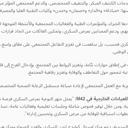
خدمات الكشف المبكر، والتثقيف المتخصص، والدعم المجتمعي المؤثر مب
منها: «مبادلة» و«الدار» و«ضمان» و«مدن» وكليات التقنية العليا والمصر
ا الخبراء، والمؤتمرات الطبية والفعاليات المجتمعية والأنشطة الموجهة 
هم، ودعم المصابين بمرض السكري، وتمكين العائلات من اتخاذ قرارات 
ري فحسب، بل ساهمت في تعزيز التفاعل المجتمعي على نطاق واسع، مما 
الوطني.
إطلاق حوارات بنّاءة، وتعزيز الروابط بين المجتمع، وإدخال الفرح إلى ق
ة تتمحور حول التعاطف والوقاية وتعزيز رفاهية المجتمع
.
يرية مع العمل المجتمعي لإعادة صياغة مستقبل الرعاية الصحية المخصصة و
يادات الخارجية في M42:
"
يمثل شهر التوعية بمرض السكري فرصة مهم
حية. ومن خلال توفير فحوص شاملة وجلسات تعليمية وفعاليات عامة، نسا
خطوات استباقية للوقاية من مرض السكري وتحسين إدارته".
السريرية، دعم مركز إمبريال كوليدج لندن للسكري والغدد الصماء ومركز ه