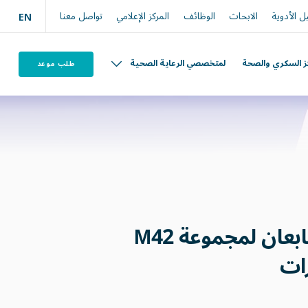
 الأدوية
الابحاث
الوظائف
المركز الإعلامي
تواصل معنا
EN
ز السكري والصحة
لمتخصصي الرعاية الصحية
طلب موعد
إمبريال كوليدج لندن للسكري والغدد الصماء و"هيلث بلاس" التابعان لمجموعة M42
ات