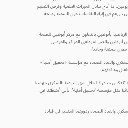
تمر السنوي الثالث للسكري والغدد الصماء أكثر من 1,000 مشارك على مدى يومين، ما أتاح تبادل الخبرات العلمية وفرص التعليم
دين دورهم في إثراء النقاشات حول السمنة وصحة
 الرياضية بأبوظبي بالتعاون مع مركز أبوظبي للصحة
العائلي» في أبوظبي والعين لموظفي المراكز والمرضى
ي بطرق ممتعة وجاذبة
.
مركز هيلث بلاس للسكري والغدد الصماء مع مؤسسة «تحقيق أمنية»
.
"
تعكس مبادراتنا خلال شهر التوعية بالسكري مهمتنا
ركائنا مثل مؤسسة ‘تحقيق أمنية’، تأتي أنشطتنا في
لسكري والغدد الصماء ودورهما المتميز في قيادة