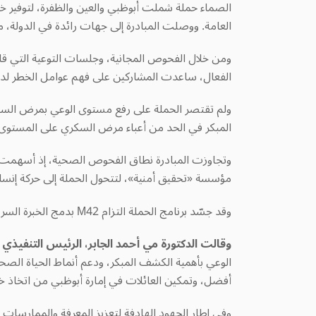
الصماء حملة شملت أبوظبي والعين والظفرة، لتوفير 
العامة. ووصلت المبادرة إلى جهات رائدة في الدولة، 
ومن خلال الفحوص المجانية، وجلسات التوعية التي قاده
الفعال، ساعدت المشاركين على فهم عوامل الخطر لدي
ولم تقتصر الحملة على رفع مستوى الوعي بمرض السك
المبكر في الحد من أعباء مرض السكري على المستوى 
وتجاوزت المبادرة نطاق الفحوص الصحية، إذ أسهمت في 
مؤسسة «تحقيق أمنية»، لتتحول الحملة إلى حركة إنساني
وقد جسّد برنامج الحملة التزام
M42
بدمج الخبرة السر
وقالت الدكتورة مي أحمد الجابر، الرئيس التنفيذي للع
الوعي بأهمية الكشف المبكر، ودعم أنماط الحياة الص
أفضل، وتمكين العائلات في إمارة أبوظبي من اتخاذ 
وفي إطار الجهود الهادفة لتعزيز المعرفة والممارسات 