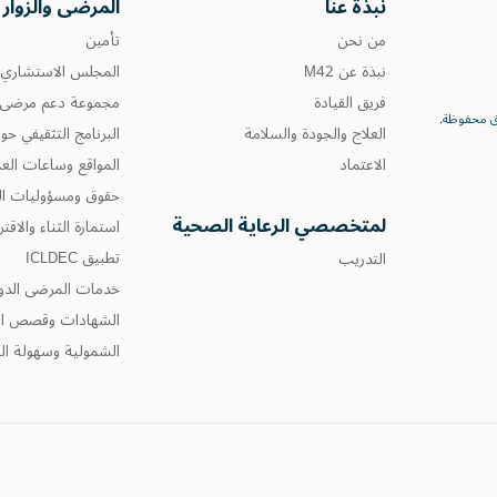
نبذة عنا
المرضى والزوار
من نحن
تأمين
نبذة عن M42
المجلس الاستشاري 
فريق القيادة
مجموعة دعم مرضى 
العلاج والجودة والسلامة
البرنامج التثقيفي حو
الاعتماد
المواقع وساعات الع
حقوق ومسؤوليات ال
لمتخصصي الرعاية الصحية
استمارة الثناء والاق
تطبيق ICLDEC
التدريب
خدمات المرضى الدو
الشهادات وقصص ا
الشمولية وسهولة ا