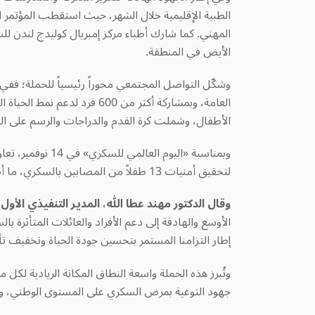
المهني. كما شارك أطباء
مركز إمبريال كوليدج لندن ل
الأيض في المنطقة
.
وشكّل التواصل المجتمعي محوراً رئيسياً للحملة؛ ففي 23 نوفمبر، نظم المركزا
العامة، وبمشاركة أكثر من 0
الأطفال، وشملت كرة القدم والدراجات والرسم على القم
وبمناسبة «اليو
لتحقيق أمنيات 13 طفلاً من المصابين بالسكري، ما أضفى بُعداً إنسانياً عميقاً على فعاليات الشهر وخلق لحظات دعم مؤثرة للأطفال وعائلاتهم
وقال الدكتور مهند عطا الله، المدير التنفيذي الأول
الأوسع والهادفة إلى دعم الأفراد والعائلات المتأثرة 
إطار التزامنا المستمر بتحسين جودة الحياة وتخفيف ت
وتُبرز هذه الحملة واسعة النطاق المكانة الريادية لك
جهود التوعية بمرض السكري على المستوى الوطني، وتعز