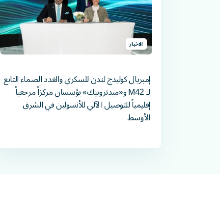
الاخبار
إمبريال كوليدج لندن للسكري والغدد الصماء التابع
لـ M42 و«ميدترونيك» يؤسسان مركزاً مرجعياً
إقليمياً للتوصيل الآلي للأنسولين في الشرق
الأوسط