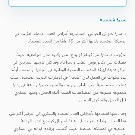
سيرة شخصية
د. سارة حبوش الحبشي، استشارية أمراض الغدد الصماء، تدرَّبت في
المملكة المتحدة ولديها أكثر من 15 عامًا من الخبرة العملية.
تخرَّجت د. سارة من كينغز كوليدج لندن وكلية لندن الجامعية، حيث
حصلت على بكالوريوس الطب والجراحة. وقد كان تدريبها السريري في
مراكز عديدة لهيئة الخدمات الصحية الوطنية في إنجلترا. وأمضت أيضًا
عدة سنوات في العمل لدى "صحة" في الإمارات العربية المتحدة، حيث
عملت اختصاصية طب باطني وتوليد، واكتسبت خبرة واسعة في إدارة
مجموعة متنوعة من المضاعفات الطبية أثناء الحمل، ومنها السكري
قبل الحمل والسكري الحملي.
وقد دفعها اهتمامها بأمراض الغدد الصماء والسكري إلى التركيز أكثر على
هذا المجال. ولذلك تدرَّبت في هيئة إمبريال كوليدج لندن للرعاية
الصحية في المملكة المتحدة، حيث أكملت برنامج زمالة في السكري