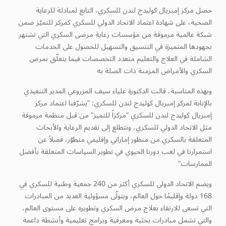
حصل مركز إمبريال كوليدج لندن للسكري، التابع لمبادلة للرعاية
الصحية، على شهادة اعتماد الاتحاد الدولي للسكري كمركز للتميّز ضمن
شبكة عالمية مرموقة من مؤسسات رعاية مرضى السكري التي تشتهر
بجهودها المتميزة في التنسيق والتسهيل للحصول على الخدمات
الشاملة في العلاج والتعليم متعدد التخصصات فيما يتعلّق بمرض
السكري والأمراض المزمنة ذات الصلة به
وبهذه المناسبة، قالت الدكتورة علياء سيف المزروعي المدير التنفيذي
بالإنابة لمركز إمبريال كوليدج لندن للسكري: "يشرّفنا اعتماد مركز
إمبريال كوليدج لندن للسكري "مركزاً للتميز" من قبل منظمة مرموقة
مثل الاتحاد الدولي للسكري، ونتطلع إلى تقديم الرعاية والأبحاث
المتعلقة بالسكري من منظور إماراتي وإقليمي متطوّر، فضلاً عن
استمرارنا في لعب دورنا الحيوي في تطوير السياسات المتعلقة بأفضل
الممارسات"
ويضم الاتحاد الدولي للسكري أكثر من 240 جمعية وطنية للسكري في
168 دولة وإقليمًا حول العالم، ويتولّى مسؤولية العديد من المبادرات
التي تسعى للارتقاء بعلاج مرض السكري وتطويره على مستوى العالم،
والتي تشمل مبادرات بحثية ومعرفية وبرامج تعليمية وأنشطة داعمة