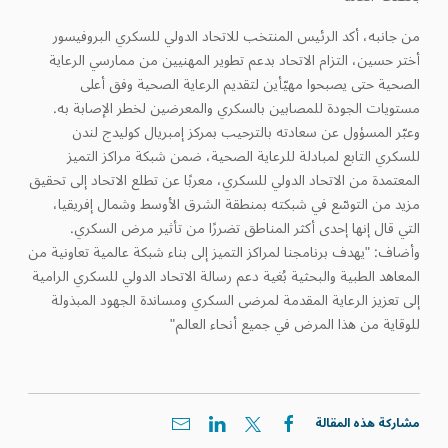
من جانبه، أكد الرئيس المنتخب للاتحاد الدولي للسكري البروفيسور
أختر حسين، التزام الاتحاد بدعم تطوير المهنيين من ممارسي الرعاية
الصحية حتى يصبحوا مهيّأين لتقديم الرعاية الصحية وفق أعلى
مستويات الجودة للمصابين بالسكري والمعرضين لخطر الإصابة به.
وعبّر المسؤول عن سعادته بالترحيب بمركز إمبريال كوليدج لندن
للسكري التابع لمبادلة للرعاية الصحية، ضمن شبكة مراكز التميز
المعتمدة من الاتحاد الدولي للسكري، معربًا عن تطلع الاتحاد إلى تحقيق
مزيد من التوسّع في شبكته بمنطقة الشرق الأوسط وشمال إفريقيا،
التي قال إنها إحدى أكثر المناطق تضررًا من تأثير مرض السكري.
وأضاف: "يهدف برنامجنا لمراكز التميز إلى بناء شبكة عالمية تعاونية من
المعاهد الطبية والبحثية بُغية دعم رسالة الاتحاد الدولي للسكري الرامية
إلى تعزيز الرعاية المقدمة لمرضى السكري ومساندة الجهود المبذولة
للوقاية من هذا المرض في جميع أنحاء العالم"
مشاركة هذه المقالة