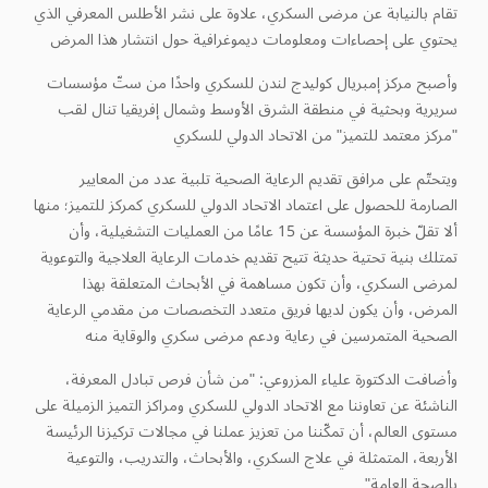
تقام بالنيابة عن مرضى السكري، علاوة على نشر الأطلس المعرفي الذي
يحتوي على إحصاءات ومعلومات ديموغرافية حول انتشار هذا المرض
وأصبح مركز إمبريال كوليدج لندن للسكري واحدًا من ستّ مؤسسات
سريرية وبحثية في منطقة الشرق الأوسط وشمال إفريقيا تنال لقب
"مركز معتمد للتميز" من الاتحاد الدولي للسكري
ويتحتّم على مرافق تقديم الرعاية الصحية تلبية عدد من المعايير
الصارمة للحصول على اعتماد الاتحاد الدولي للسكري كمركز للتميز؛ منها
ألا تقلّ خبرة المؤسسة عن 15 عامًا من العمليات التشغيلية، وأن
تمتلك بنية تحتية حديثة تتيح تقديم خدمات الرعاية العلاجية والتوعوية
لمرضى السكري، وأن تكون مساهمة في الأبحاث المتعلقة بهذا
المرض، وأن يكون لديها فريق متعدد التخصصات من مقدمي الرعاية
الصحية المتمرسين في رعاية ودعم مرضى سكري والوقاية منه
وأضافت الدكتورة علياء المزروعي: "من شأن فرص تبادل المعرفة،
الناشئة عن تعاوننا مع الاتحاد الدولي للسكري ومراكز التميز الزميلة على
مستوى العالم، أن تمكّننا من تعزيز عملنا في مجالات تركيزنا الرئيسة
الأربعة، المتمثلة في علاج السكري، والأبحاث، والتدريب، والتوعية
بالصحة العامة"