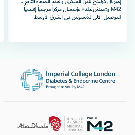
إمبريال كوليدج لندن للسكري والغدد الصماء التابع لـ
M42 و«ميدترونيك» يؤسسان مركزاً مرجعياً إقليمياً
للتوصيل الآلي للأنسولين في الشرق الأوسط