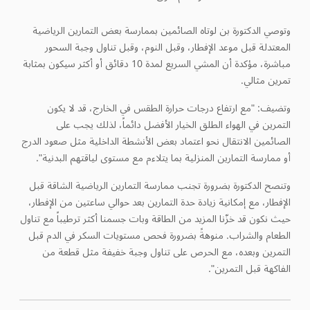
وتوصي الدكتورة بن لوتاه الصائمين بممارسة بعض التمارين الرياضية
المعتدلة قبل موعد الإفطار، وقبل النوم، وقبل تناول وجبة السحور
مباشرة، مؤكدة أن المشي السريع لمدة 10 دقائق أو أكثر سيكون بمثابة
تمرين مثالي.
وتضيف: "مع ارتفاع درجات حرارة الطقس في الخارج، قد لا يكون
التمرين في الهواء الطلق الخيار الأفضل دائماً، لذلك يجب على
الصائمين الانتقال نحو اعتماد بعض الأنشطة الداخلية مثل صعود الدرج
أو ممارسة التمارين المنزلية بما يتلاءم مع مستوى لياقتهم البدنية".
وتنصح الدكتورة بضرورة تجنب ممارسة التمارين الرياضية الشاقة قبل
الإفطار، مع إمكانية زيادة حدة التمارين بعد حوالي ساعتين من الإفطار،
حيث نكون قد خزّنا المزيد من الطاقة وبات جسمنا أكثر ترطيباً مع تناول
الطعام والشراب. منوهةً بضرورة فحص مستويات السكر في الدم قبل
التمرين وبعده، مع الحرص على تناول وجبة خفيفة مثل قطعة من
الفاكهة قبل التمرين".