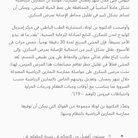
اليومي حتى خلال شهر رمضان المبارك، مؤكدة أن التمارين الرياضية
تشكل عاملاً أساسياً في المحافظة على نمط الحياة الصحي، ويمكن أن
تساعد بشكل كبير في تقليل مخاطر الإصابة بمرض السكري.
وأوضحت الدكتورة بن لوتاه،
استشارية الطب الباطني في مركز إمبريال
كوليدج لندن للسكري، التابع
لمبادلة للرعاية الصحية: "بقدر ما قد يبدو
الأمر بسيطاً، فإن المشي السريع لمدة 30 دقيقة يومياً، خمس مرات في
الأسبوع، يقلل بشكل كبير من احتمالية الإصابة بمرض السكري. وإلى
جانب اتباع نظام غذائي متوازن والحفاظ على وزن طبيعي للجسم، يُعد
المشي فعالاً في تقليل خطر تفاقم مضاعفات هذا المرض المزمن. لهذا،
نحث مرضى السكري على مواصلة ممارسة التمارين الرياضية المعتدلة
خلال شهر رمضان، وتعديل روتينهم الخاص بالتمارين الرياضية حسب
الضرورة بما يتناسب مع أوقات وجبات الطعام ودرجات الحرارة
واحتياطات فيروس (كوفيد – 19)".
وتعدّد الدكتورة بن لوتاه مجموعة من الفوائد التي يمكن أن توفرها
ممارسة التمارين الرياضية بانتظام ومنها:
مستوى أفضل من التحكم في نسبة الجلوكوز في